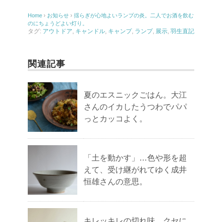
Home
›
お知らせ
›
揺らぎが心地よいランプの炎。二人でお酒を飲む
のにちょうどよい灯り。
タグ:
アウトドア
,
キャンドル
,
キャンプ
,
ランプ
,
展示
,
羽生直記
関連記事
夏のエスニックごはん。大江
さんのイカしたうつわでパパ
っとカッコよく。
「土を動かす」…色や形を超
えて、受け継がれてゆく成井
恒雄さんの意思。
キレッキレの切れ味。クセに