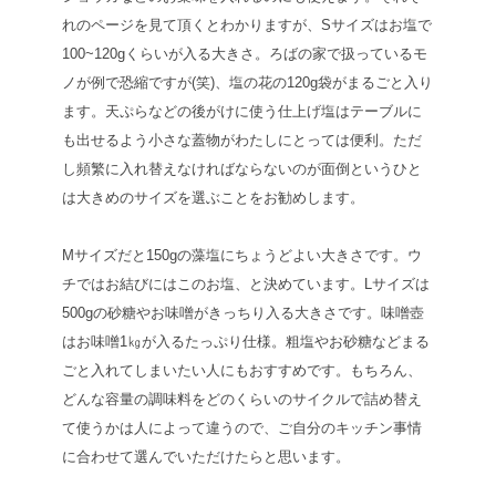
れのページを見て頂くとわかりますが、Sサイズはお塩で
100~120gくらいが入る大きさ。ろばの家で扱っているモ
ノが例で恐縮ですが(笑)、塩の花の120g袋がまるごと入り
ます。天ぷらなどの後がけに使う仕上げ塩はテーブルに
も出せるよう小さな蓋物がわたしにとっては便利。ただ
し頻繁に入れ替えなければならないのが面倒というひと
は大きめのサイズを選ぶことをお勧めします。
Mサイズだと150gの藻塩にちょうどよい大きさです。ウ
チではお結びにはこのお塩、と決めています。Lサイズは
500gの砂糖やお味噌がきっちり入る大きさです。味噌壺
はお味噌1㎏が入るたっぷり仕様。粗塩やお砂糖などまる
ごと入れてしまいたい人にもおすすめです。もちろん、
どんな容量の調味料をどのくらいのサイクルで詰め替え
て使うかは人によって違うので、ご自分のキッチン事情
に合わせて選んでいただけたらと思います。