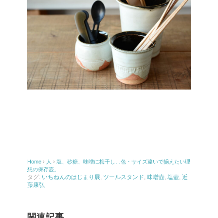
Home
›
人
›
塩、砂糖、味噌に梅干し…色・サイズ違いで揃えたい理
想の保存壺。
タグ:
いちねんのはじまり展
,
ツールスタンド
,
味噌壺
,
塩壺
,
近
藤康弘
関連記事