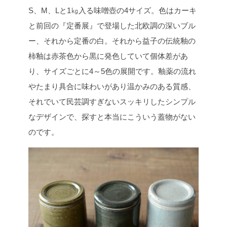
S、M、Lと1㎏入る味噌壺の4サイズ。色はカーキ
と前回の『定番展』で登場した北欧調の深いブル
ー、それから定番の白。それから益子の伝統釉の
柿釉は赤茶色から黒に発色していて個体差があ
り、サイズごとに4～5色の展開です。釉薬の流れ
やたまり具合に味わいがあり温かみのある質感、
それでいて民芸調すぎないスッキリしたシンプル
なデザインで、探すと本当にこういう蓋物がない
のです。