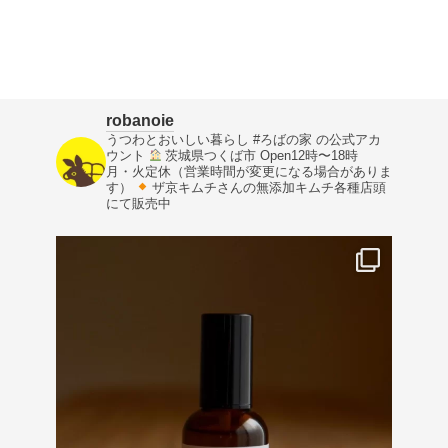
robanoie
うつわとおいしい暮らし
#ろばの家 の公式アカ
ウント
茨城県つくば市
Open12時〜18時
月・火定休（営業時間が変更になる場合がありま
す）
ザ京キムチさんの無添加キムチ各種店頭
にて販売中