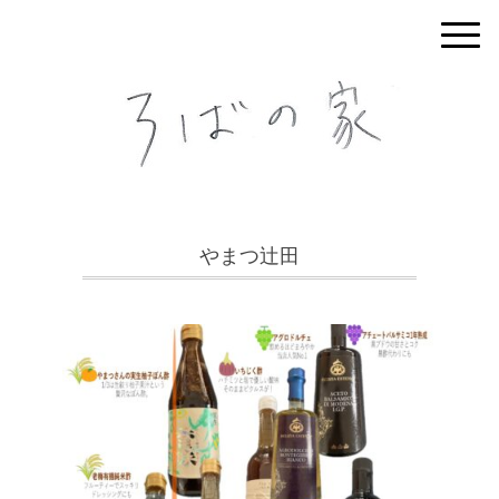
やまつ辻田