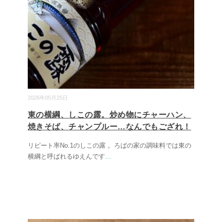
2026年05月25日
東の横綱、しこの露。炒め物にチャーハン、
焼きそば、チャンプルー…なんでもござれ！
リピート率No.1のしこの露 。ろばの家の調味料では東の
横綱と呼ばれるゆえんです
...