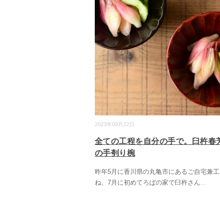
2023年09月22日
全ての工程を自分の手で。臼杵春
の手刳り椀
昨年5月に香川県の丸亀市にあるご自宅兼工
ね、7月に初めてろばの家で臼杵さん
...