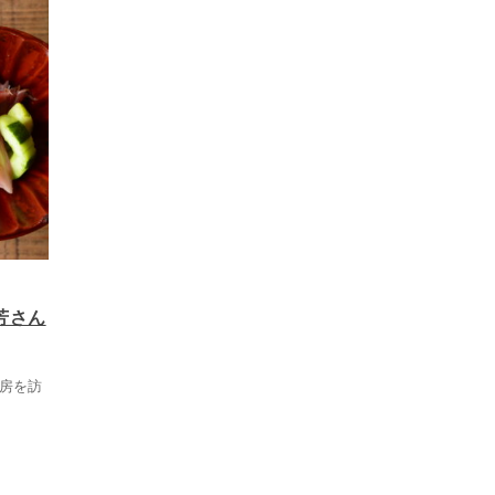
芳さん
房を訪