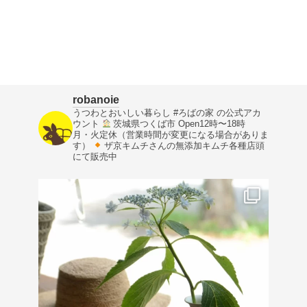
robanoie
うつわとおいしい暮らし
#ろばの家 の公式アカ
ウント
茨城県つくば市
Open12時〜18時
月・火定休（営業時間が変更になる場合がありま
す）
ザ京キムチさんの無添加キムチ各種店頭
にて販売中