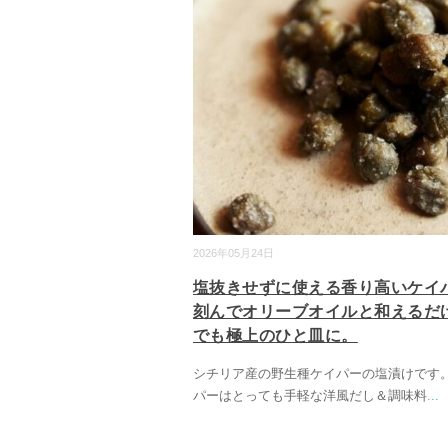
2026年05月24日
塩抜きせずに使える香り高いケイ
刻んでオリーブオイルと和えるだ
でも極上のひと皿に。
シチリア産の野生種ケイパーの塩漬けです
パーはとっても手軽な洋風だし＆調味料
...