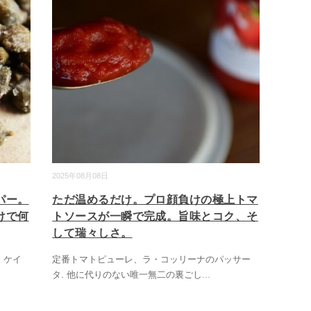
2025年08月08日
パー。
ただ温めるだけ。プロ顔負けの極上トマ
けで何
トソースが一瞬で完成。旨味とコク、そ
して瑞々しさ。
。ケイ
定番トマトピューレ、ラ・コッリーナのパッサー
タ. 他に代りのない唯一無二の裏ごし
...